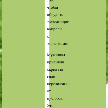
том,
чтобы
обсудить
тревожащие
вопросы
с
экспертами.
Мужчины
привыкли
скрывать
свои
переживания
от
публики.
Это