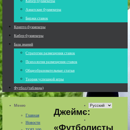
Кибер-букмекеры
Азиатские букмекеры
Биржи ставок
Крипто-букмекеры
Кибер-букмекеры
База знаний
Стратегии размещения ставок
Психология размещения ставок
Общеобразовательные статьи
Теория успешной игры
Футбол (таблицы)
Меню
Выбрать
Джеймс:
язык
Главная
Новости
«Футболисты
ТОП 100