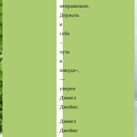
неправильно.
Держать
в
себе
–
путь
в
никуда»,
—
уверен
Дэниел
Джеймс.
Дэниел
Джеймс