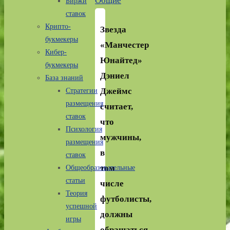
Общие
Биржи
ставок
Крипто-
Звезда
букмекеры
«Манчестер
Кибер-
Юнайтед»
букмекеры
Дэниел
База знаний
Джеймс
Стратегии
размещения
считает,
ставок
что
Психология
мужчины,
размещения
в
ставок
том
Общеобразовательные
статьи
числе
Теория
футболисты,
успешной
должны
игры
обращаться