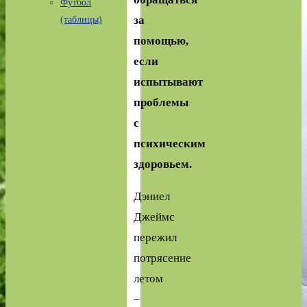
Футбол
за
(таблицы)
помощью,
если
испытывают
проблемы
с
психическим
здоровьем.
Дэниел
Джеймс
пережил
потрясение
летом
–