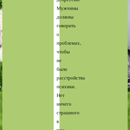
Мужчины
должны
говорить
о
проблемах,
чтобы
не
было
расстройства
психики.
Нет
ничего
страшного
в