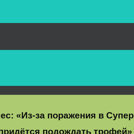
ес: «Из-за поражения в Супе
придётся подождать трофей»