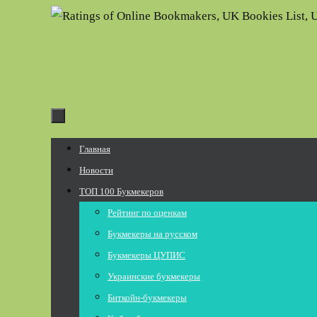
Перейти
к
содержимому
Перейти
Главная
к
Новости
содержимому
ТОП 100 Букмекеров
Рейтинг по оценкам
Букмекеры на русском
Букмекеры ЦУПИС
Украинские букмекеры
Биткойн-букмекеры