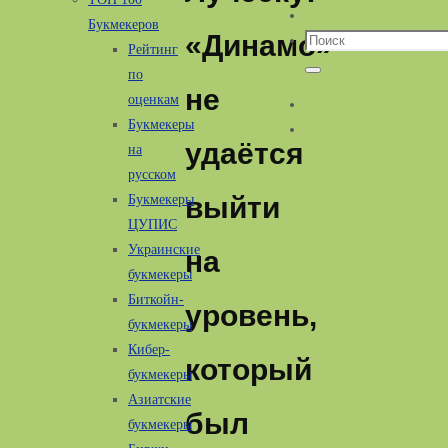
Букмекеров
«Динамо»
Что
Рейтинг
искать:
по
Поиск
не
оценкам
Букмекеры
удаётся
на
русском
выйти
Букмекеры
ЦУПИС
Украинские
на
букмекеры
Биткойн-
уровень,
букмекеры
Кибер-
который
букмекеры
Азиатские
был
букмекеры