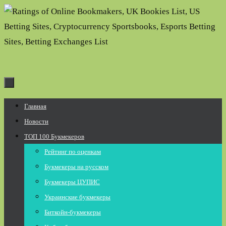
Перейти
к
содержимому
Перейти
Главная
к
Новости
содержимому
ТОП 100 Букмекеров
Рейтинг по оценкам
Букмекеры на русском
Букмекеры ЦУПИС
Украинские букмекеры
Биткойн-букмекеры