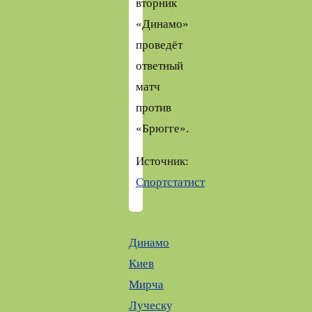
вторник
«Динамо»
проведёт
ответный
матч
против
«Брюгге».
Источник:
Спортстатист
Динамо
Киев
,
Мирча
Луческу
,