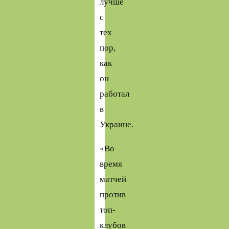
лучше
с
тех
пор,
как
он
работал
в
Украине.
«Во
время
матчей
против
топ-
клубов