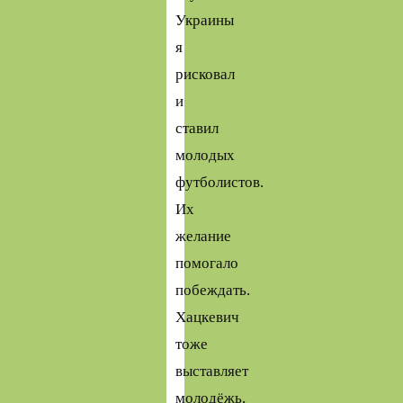
Украины
я
рисковал
и
ставил
молодых
футболистов.
Их
желание
помогало
побеждать.
Хацкевич
тоже
выставляет
молодёжь,