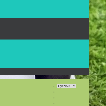
Выбрать
язык