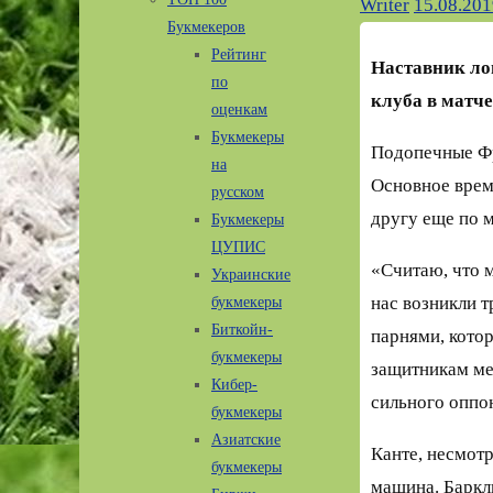
Writer
15.08.201
Букмекеров
Рейтинг
Наставник ло
по
клуба в матч
оценкам
Букмекеры
Подопечные Фр
на
Основное время
русском
другу еще по м
Букмекеры
ЦУПИС
«Считаю, что м
Украинские
нас возникли 
букмекеры
Биткойн-
парнями, кото
букмекеры
защитникам ме
Кибер-
сильного оппо
букмекеры
Азиатские
Канте, несмотр
букмекеры
машина. Баркли