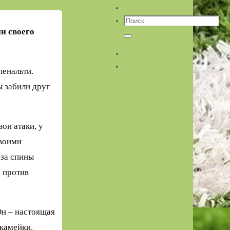
Что
и своего
искать:
Поиск
енальти.
ы забили друг
ои атаки, у
своими
 за спины
 против
Он – настоящая
скамейки.