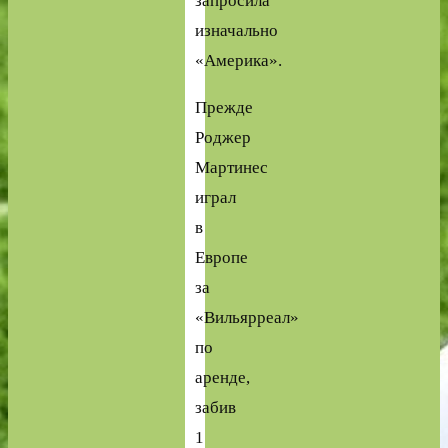
запросила
изначально
«Америка».
Прежде
Роджер
Мартинес
играл
в
Европе
за
«Вильярреал»
по
аренде,
забив
1