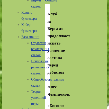
Общие
Биржи
ставок
Крипто-
Клуб
букмекеры
из
Кибер-
Бергамо
букмекеры
продолжает
База знаний
искать
Стратегии
размещения
усиление
ставок
состава
Психология
перед
размещения
дебютом
ставок
в
Общеобразовательные
статьи
Лиге
Теория
Чемпионов.
успешной
игры
«Богиня»