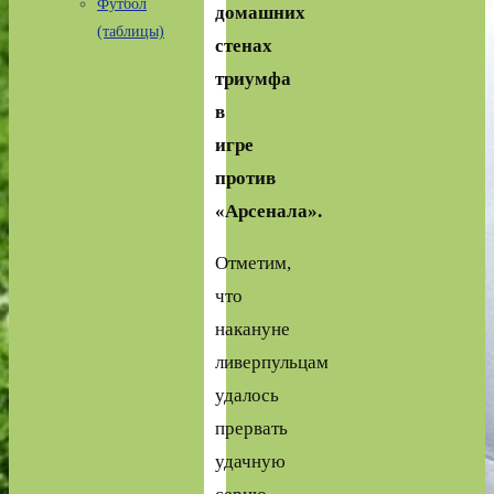
Футбол
домашних
(таблицы)
стенах
триумфа
в
игре
против
«Арсенала».
Отметим,
что
накануне
ливерпульцам
удалось
прервать
удачную