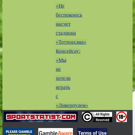
«Не
беспокоюсь
насчет
стадиона
«Тоттенхэма»
Консейсау:
«Мы
не
хотели
играть
с
«Ливерпулем»