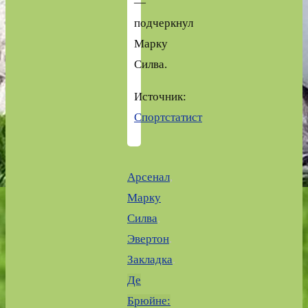
—
подчеркнул
Марку
Силва.
Источник:
Спортстатист
Арсенал
,
Марку
Силва
,
Эвертон
.
Закладка
.
Де
Брюйне: