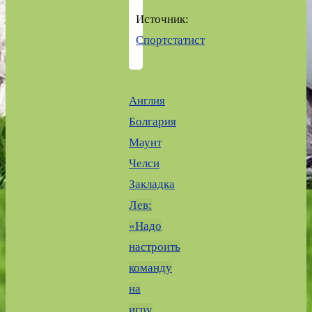
Источник:
Спортстатист
Англия
,
Болгария
,
Маунт
,
Челси
.
Закладка
.
Лев:
«Надо
настроить
команду
на
игру