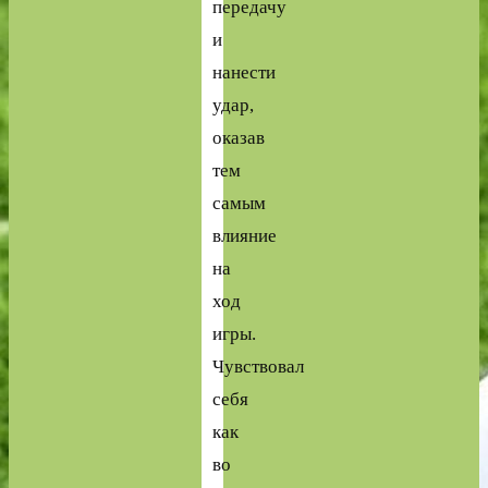
передачу
и
нанести
удар,
оказав
тем
самым
влияние
на
ход
игры.
Чувствовал
себя
как
во