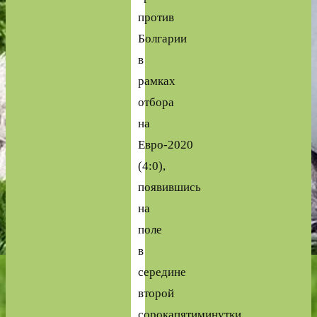
против
Болгарии
в
рамках
отбора
на
Евро-2020
(4:0),
появившись
на
поле
в
середине
второй
сорокапятиминутки.