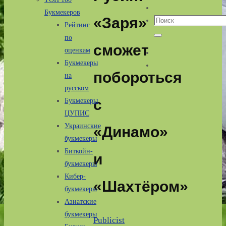
Букмекеров
«Заря»
Что
Рейтинг
искать:
по
Поиск
сможет
оценкам
Букмекеры
побороться
на
русском
с
Букмекеры
ЦУПИС
Украинские
«Динамо»
букмекеры
Биткойн-
и
букмекеры
Кибер-
«Шахтёром»
букмекеры
Азиатские
букмекеры
Publicist