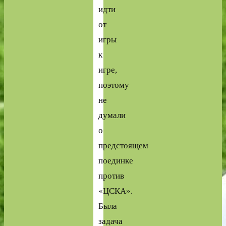
идти
от
игры
к
игре,
поэтому
не
думали
о
предстоящем
поединке
против
«ЦСКА».
Была
задача