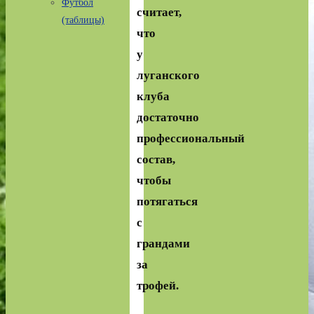
Футбол
считает,
(таблицы)
что
у
луганского
клуба
достаточно
профессиональный
состав,
чтобы
потягаться
с
грандами
за
трофей.