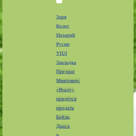
Заря
,
Колос
,
Назарий
Русин
,
УПЛ
.
Закладка
.
Предраг
Миятович:
«Реалу»
придётся
продать
Бейла,
Диаса
и