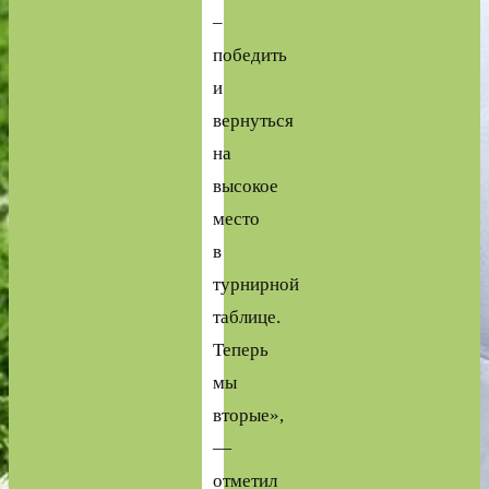
–
победить
и
вернуться
на
высокое
место
в
турнирной
таблице.
Теперь
мы
вторые»,
—
отметил