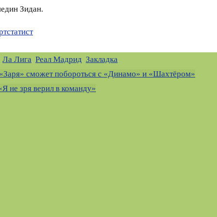
недин Зидан.
ртстатист
,
Ла Лига
,
Реал Мадрид
.
Закладка
.
 «Заря» сможет побороться с «Динамо» и «Шахтёром»
Я не зря верил в команду»