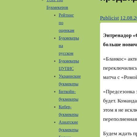
Букмекеров
Рейтинг
Publicist
12.08.
по
оценкам
Энтренадор «
Букмекеры
больше нович
на
русском
«Бланкос» акт
Букмекеры
переключились
ЦУПИС
Украинские
матча с «Ромой
букмекеры
«Предсезонка 
Биткойн-
букмекеры
будет. Команд
Кибер-
этом я не искл
букмекеры
переполненная
Азиатские
букмекеры
Будем ждать пр