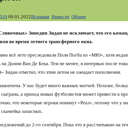
2019
09.01.2022
Испания
,
Новости
,
Общие
Сливочных» Зинедин Зидан не исключает, что его коман
ков во время летнего трансферного окна.
ивно всё лето преследовали Поля Погба из «МЮ», хотя неда
 на Донни Ван Де Бека. Тем не менее, в интервью после тов
» Зидан отметил, что этим летом не ожидает пополнения.
закончена. У нас будет много важных матчей. Похоже, боль
а сыграна, а приход новых футболистов может привести к пр
ючаю, что некоторые игроки покинут «Реал», потому что у н
 скамейка запасных.
едложений до 2-го сентября. Пока что я рассчитываю на тех