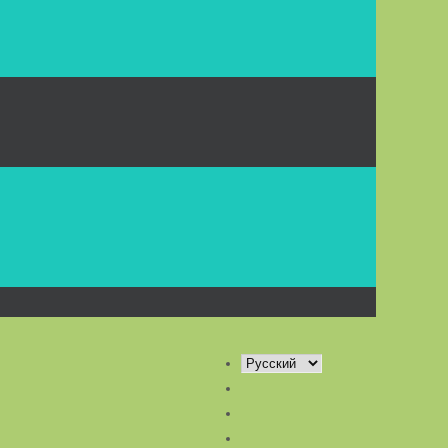
Выбрать
язык