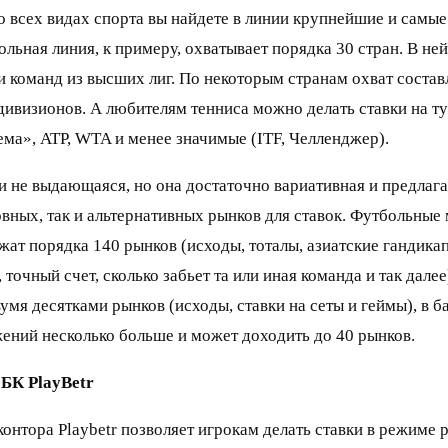
о всех видах спорта вы найдете в линии крупнейшие и самы
льная линия, к примеру, охватывает порядка 30 стран. В не
и команд из высших лиг. По некоторым странам охват состав
 дивизионов. А любителям тенниса можно делать ставки на т
ма», ATP, WTA и менее значимые (ITF, Челленджер).
и не выдающаяся, но она достаточно вариативная и предлаг
вных, так и альтернативных рынков для ставок. Футбольные 
ат порядка 140 рынков (исходы, тоталы, азиатские гандика
 точный счет, сколько забьет та или иная команда и так далее
умя десятками рынков (исходы, ставки на сеты и геймы), в б
ений несколько больше и может доходить до 40 рынков.
 БК PlayBetr
онтора Playbetr позволяет игрокам делать ставки в режиме 