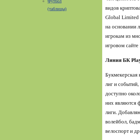
Футбол
видов криптов
(таблицы)
Global Limite
на основании 
игрокам из мн
игровом сайте
Линия БК Pla
Букмекерская к
лиг и событий,
доступно окол
них являются ф
лиги. Добавля
волейбол, бадм
велоспорт и др