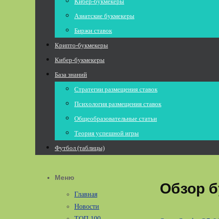
Кибер-букмекеры
Азиатские букмекеры
Биржи ставок
Крипто-букмекеры
Кибер-букмекеры
База знаний
Стратегии размещения ставок
Психология размещения ставок
Общеобразовательные статьи
Теория успешной игры
Футбол (таблицы)
Меню
Обзор б
Главная
Новости
ТОП 100