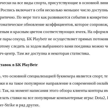
чески на все виды спорта, присутствующие в основной лини
 Роспись включает в себя несколько меньшее число доступн
критично. По мере того как развиваются события в конкретн
томатическое обновление коэффициентов, которое сопровож
леным и красным цветом соответствующих ячеек. На оформл
е пары секунд. БК Playbetr не осуществляет прямых потоков
оэтому следить за ходом выбранного вами поединка можно ч
ч-центр. Там же доступна и некоторая статистика.
тавок в БК PlayBetr
, что основной специализацией букмекера является спорт, те
вки и на такое популярное направление в современной онлай
. Так, на момент написания этого обзора клиенты конторы и
елать ставки на все популярные компьютерные игры: Dota2,
er-Strike и ряд других.