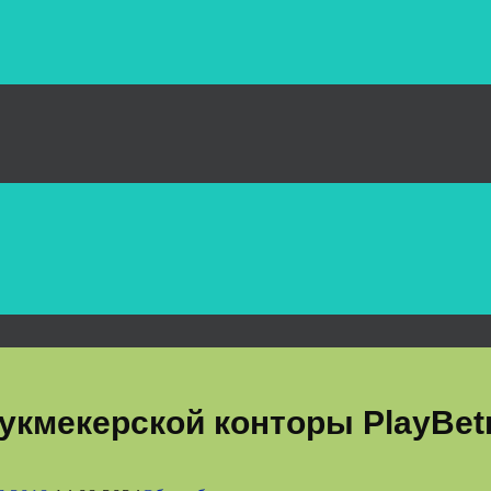
укмекерской конторы PlayBet