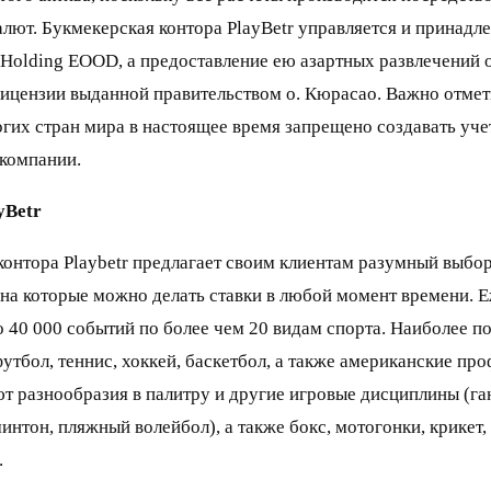
алют. Букмекерская контора PlayBetr управляется и принадл
d Holding EOOD, а предоставление ею азартных развлечений 
лицензии выданной правительством о. Кюрасао. Важно отмет
огих стран мира в настоящее время запрещено создавать уче
 компании.
yBetr
онтора Playbetr предлагает своим клиентам разумный выбор
 на которые можно делать ставки в любой момент времени. 
о 40 000 событий по более чем 20 видам спорта. Наиболее п
утбол, теннис, хоккей, баскетбол, а также американские пр
ют разнообразия в палитру и другие игровые дисциплины (га
интон, пляжный волейбол), а также бокс, мотогонки, крикет,
.