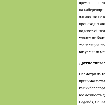
времени практи
на киберспорт.
однако это не 
происходит ав
подсветкой зе
уходит не боле
трансляций, п
визуальный мат
Другие типы с
Несмотря на то
принимает ста
как киберспорт
возможность д
Legends, Count