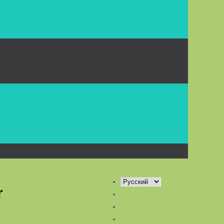
Выбрать
r
язык