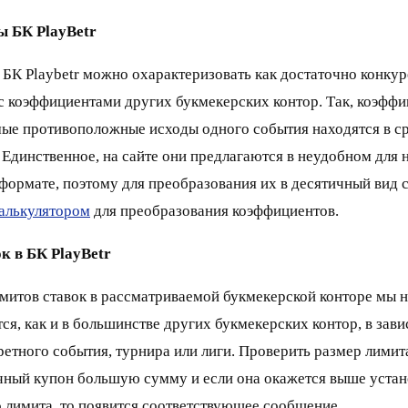
 БК PlayBetr
БК Playbetr можно охарактеризовать как достаточно конкур
 с коэффициентами других букмекерских контор. Так, коэфф
ые противоположные исходы одного события находятся в с
. Единственное, на сайте они предлагаются в неудобном для 
формате, поэтому для преобразования их в десятичный вид 
алькулятором
для преобразования коэффициентов.
к в БК PlayBetr
митов ставок в рассматриваемой букмекерской конторе мы 
я, как и в большинстве других букмекерских контор, в зави
ретного события, турнира или лиги. Проверить размер лими
очный купон большую сумму и если она окажется выше уста
 лимита, то появится соответствующее сообщение.