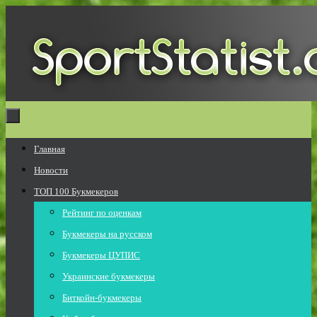
Перейти
к
содержимому
Перейти
Главная
к
Новости
содержимому
ТОП 100 Букмекеров
Рейтинг по оценкам
Букмекеры на русском
Букмекеры ЦУПИС
Украинские букмекеры
Биткойн-букмекеры