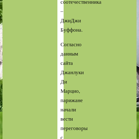
соотечественника
–
ДжиДжи
Буффона.
Согласно
данным
сайта
Джанлуки
Ди
Марцио,
парижане
начали
вести
переговоры
с