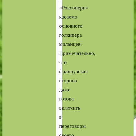
«Россонери»
касаемо
основного
голкипера
миланцев.
Примечательно,
что
французская
сторона
даже
готова
включить
в
переговоры
своего