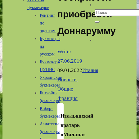
Букмекеров
приобрести
Что
Рейтинг
искать:
по
Поиск
Доннарумму
оценкам
Букмекеры
на
Writer
русском
27.06.2019
Букмекеры
09.01.2022
Италия
,
ЦУПИС
Украинские
Новости
,
букмекеры
Общие
,
Биткойн-
Франция
букмекеры
Кибер-
Итальянский
букмекеры
Азиатские
вратарь
букмекеры
«Милана»