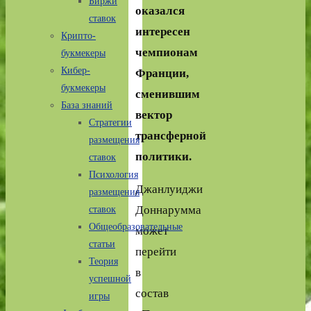
Биржи
оказался
ставок
интересен
Крипто-
чемпионам
букмекеры
Кибер-
Франции,
букмекеры
сменившим
База знаний
вектор
Стратегии
трансферной
размещения
политики.
ставок
Психология
Джанлуиджи
размещения
Доннарумма
ставок
Общеобразовательные
может
статьи
перейти
Теория
в
успешной
состав
игры