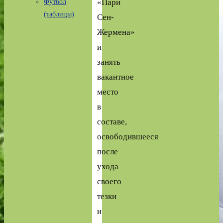
«Пари
Футбол
(таблицы)
Сен-
Жермена»
и
занять
вакантное
место
в
составе,
освободившееся
после
ухода
своего
тезки
и