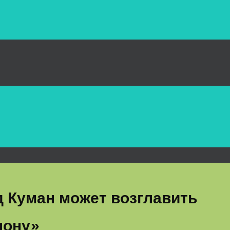
 Куман может возглавить
лону»