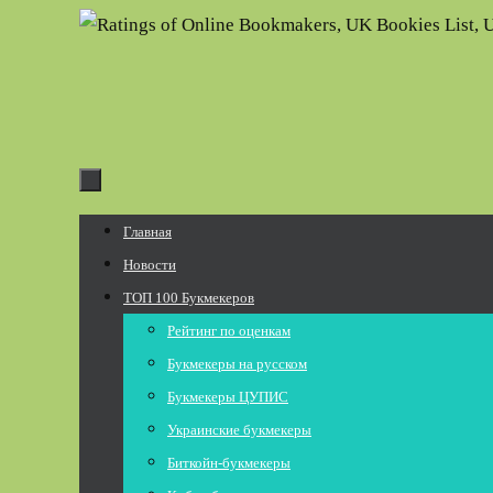
Перейти
к
содержимому
Перейти
Главная
к
Новости
содержимому
ТОП 100 Букмекеров
Рейтинг по оценкам
Букмекеры на русском
Букмекеры ЦУПИС
Украинские букмекеры
Биткойн-букмекеры