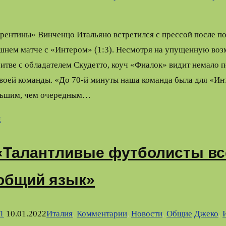
рентины» Винченцо Итальяно встретился с прессой после п
шнем матче с «Интером» (1:3). Несмотря на упущенную во
битве с обладателем Скудетто, коуч «Фиалок» видит немало
своей команды. «До 70-й минуты наша команда была для «Ин
льшим, чем очередным…
g
«Талантливые футболисты вс
общий язык»
1
10.01.2022
Италия
,
Комментарии
,
Новости
,
Общие
Джеко
,