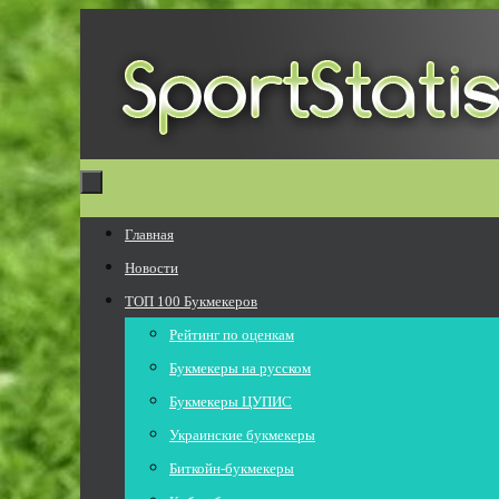
Перейти
к
содержимому
Перейти
Главная
к
Новости
содержимому
ТОП 100 Букмекеров
Рейтинг по оценкам
Букмекеры на русском
Букмекеры ЦУПИС
Украинские букмекеры
Биткойн-букмекеры