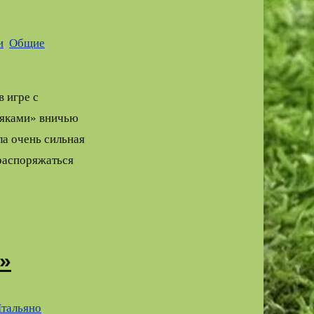
и
,
Общие
,
 игре с
няками» вничью
ла очень сильная
 распоряжаться
»
тальяно
,