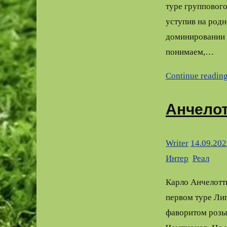
туре группового
уступив на родн
доминировании 
понимаем,…
Continue readin
Анчелот
Writer
14.09.202
Интер
,
Реал
Карло Анчелотти
первом туре Лиг
фаворитом розы