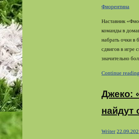
Фиорентина
Наставник «Фио
команды в дома
набрать очки в 
сдвигов в игре 
значительно бо
Continue readin
Джеко: 
найдут 
Writer
22.09.202