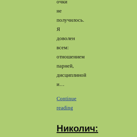
очки
не
получилось.
Я
доволен
всем:
отношением
парней,
дисциплиной
и…
Continue
reading
Николич: