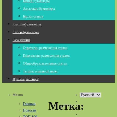
Кибер-букмекеры
Азиатские букмекеры
Биржи ставок
Крипто-букмекеры
Кибер-букмекеры
База знаний
Стратегии размещения ставок
Психология размещения ставок
Общеобразовательные статьи
Теория успешной игры
Футбол (таблицы)
Меню
Выбрать
язык
Метка:
Главная
Новости
ТОП 100