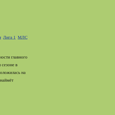
и
,
Лига 1
,
МЛС
,
ности главного
 сезоне в
положилась на
 наймёт