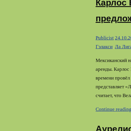
Карлос 
предло
Publicist
24.10.
Гэлакси
,
Ла Лиг
Мексиканский н
аренды. Карлос
времени провёл 
представляет «Л
считает, что Ве
Continue readin
Аурелио