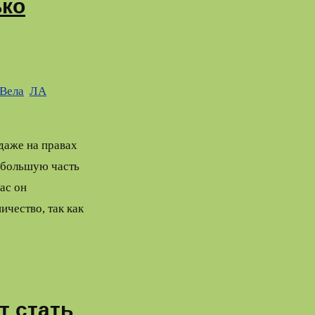
ько
 Вела
,
ЛА
даже на правах
 большую часть
ас он
чество, так как
т стать