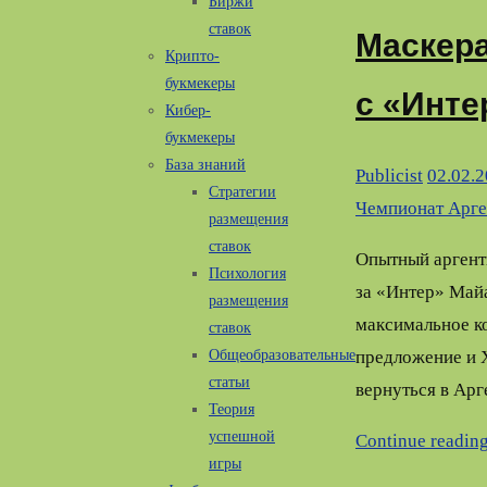
Биржи
ставок
Маскера
Крипто-
букмекеры
с «Инте
Кибер-
букмекеры
База знаний
Publicist
02.02.
Стратегии
Чемпионат Арг
размещения
ставок
Опытный аргент
Психология
за «Интер» Майа
размещения
максимальное ко
ставок
Общеобразовательные
предложение и 
статьи
вернуться в Ар
Теория
успешной
Continue readin
игры