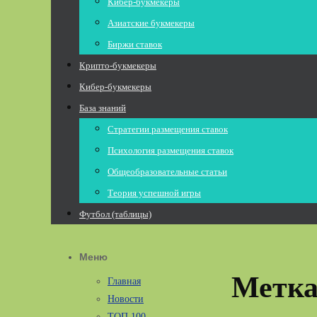
Кибер-букмекеры
Азиатские букмекеры
Биржи ставок
Крипто-букмекеры
Кибер-букмекеры
База знаний
Стратегии размещения ставок
Психология размещения ставок
Общеобразовательные статьи
Теория успешной игры
Футбол (таблицы)
Меню
Метк
Главная
Новости
ТОП 100