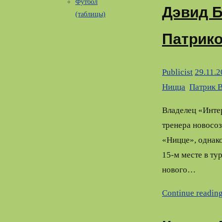
Футбол
Дэвид Б
(таблицы)
Патрик
Publicist
29.11.
Ницца
,
Патрик 
Владелец «Инте
тренера новосоз
«Ницце», однако
15-м месте в ту
нового…
Continue readin