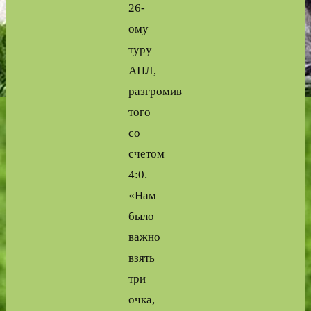
26-
ому
туру
АПЛ,
разгромив
того
со
счетом
4:0.
«Нам
было
важно
взять
три
очка,