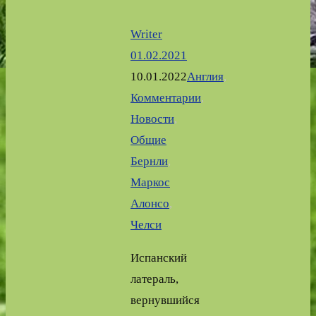
Writer
01.02.2021
10.01.2022
Англия
,
Комментарии
,
Новости
,
Общие
Бернли
,
Маркос
Алонсо
,
Челси
Испанский
латераль,
вернувшийся