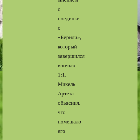
о
поединке
с
«Бернли»,
который
завершился
вничью
1:1.
Микель
Артета
обьяснил,
что
помешало
его