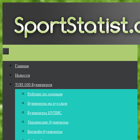
Перейти
к
содержимому
Перейти
Главная
к
Новости
содержимому
ТОП 100 Букмекеров
Рейтинг по оценкам
Букмекеры на русском
Букмекеры ЦУПИС
Украинские букмекеры
Биткойн-букмекеры