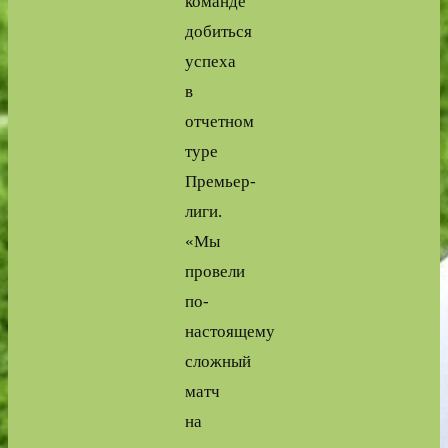
команде
добиться
успеха
в
отчетном
туре
Премьер-
лиги.
«Мы
провели
по-
настоящему
сложный
матч
на