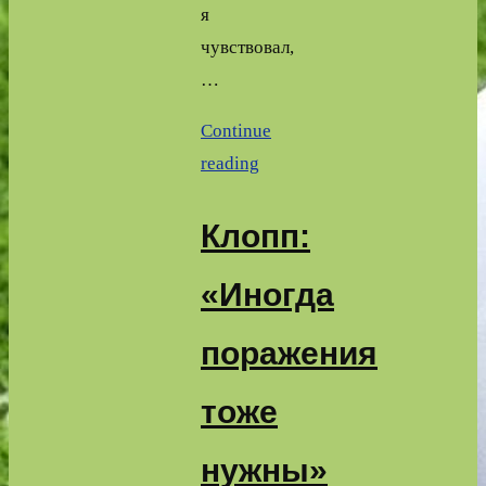
я
чувствовал,
…
Continue
reading
Клопп:
«Иногда
поражения
тоже
нужны»