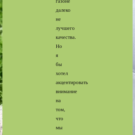
газоне
далеко
не
лучшего
качества.
Но
я
бы
хотел
акцентировать
внимание
на
том,
что
мы