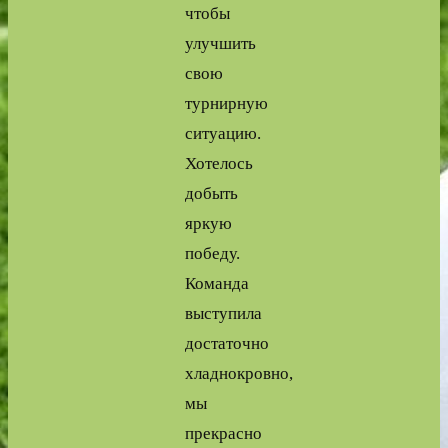
чтобы
улучшить
свою
турнирную
ситуацию.
Хотелось
добыть
яркую
победу.
Команда
выступила
достаточно
хладнокровно,
мы
прекрасно