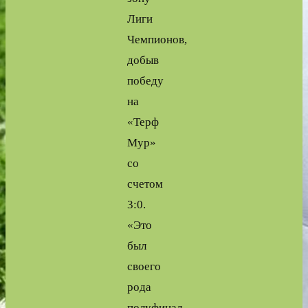
Лиги
Чемпионов,
добыв
победу
на
«Терф
Мур»
со
счетом
3:0.
«Это
был
своего
рода
полуфинал