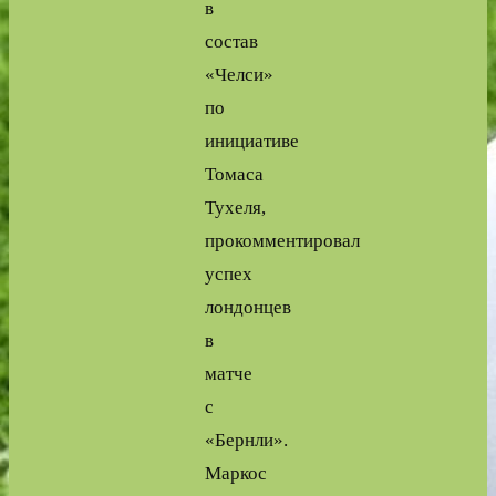
в
состав
«Челси»
по
инициативе
Томаса
Тухеля,
прокомментировал
успех
лондонцев
в
матче
с
«Бернли».
Маркос