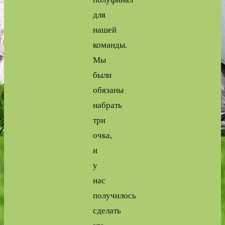
для
нашей
команды.
Мы
были
обязаны
набрать
три
очка,
и
у
нас
получилось
сделать