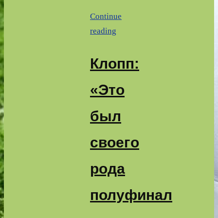
Continue
reading
Клопп:
«Это
был
своего
рода
полуфинал