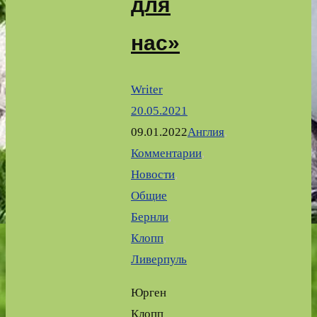
для
нас»
Writer
20.05.2021
09.01.2022
Англия
,
Комментарии
,
Новости
,
Общие
Бернли
,
Клопп
,
Ливерпуль
Юрген
Клопп