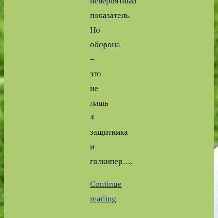
невероятный
показатель.
Но
оборона
–
это
не
лишь
4
защитника
и
голкипер….
Continue
reading