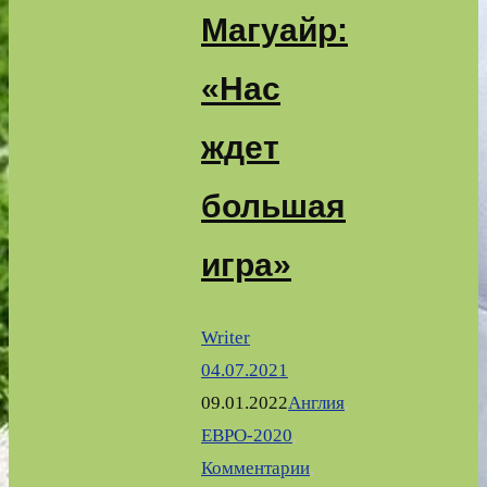
Магуайр:
«Нас
ждет
большая
игра»
Writer
04.07.2021
09.01.2022
Англия
,
ЕВРО-2020
,
Комментарии
,