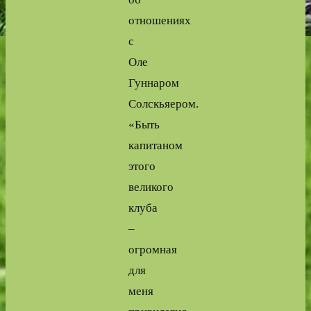
отношениях
с
Оле
Гуннаром
Солскьяером.
«Быть
капитаном
этого
великого
клуба
–
огромная
для
меня