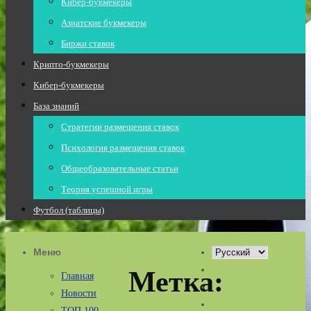
Кибер-букмекеры
Азиатские букмекеры
Биржи ставок
Крипто-букмекеры
Кибер-букмекеры
База знаний
Стратегии размещения ставок
Психология размещения ставок
Общеобразовательные статьи
Теория успешной игры
Футбол (таблицы)
Меню
Выбрать
язык
Метка:
Главная
Новости
ТОП 100