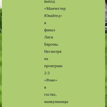
выход
«Манчестер
Юнайтед»
в
финал
Лиги
Европы.
Несмотря
на
проигрыш
2:3
«Роме»
в
гостях,
манкунианцы