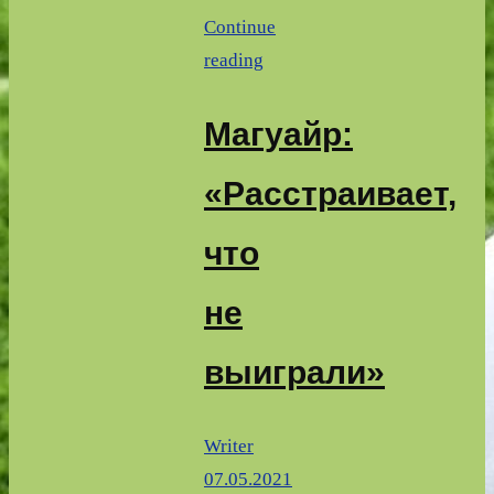
Continue
reading
Магуайр:
«Расстраивает,
что
не
выиграли»
Writer
07.05.2021