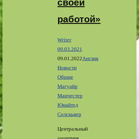
своей
работой»
Writer
09.03.2021
09.01.2022
Англия
,
Новости
,
Общие
Магуайр
,
Манчестер
Юнайтед
,
Солскьяер
Центральный
защитник