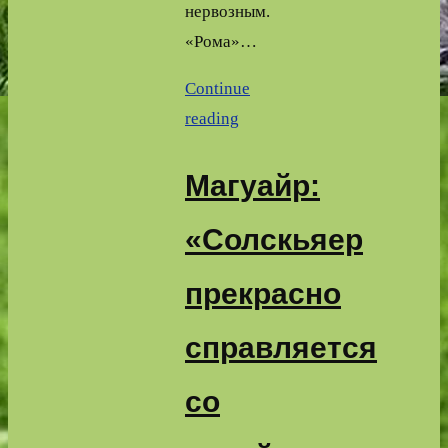
нервозным.
«Рома»…
Continue
reading
Магуайр:
«Солскьяер
прекрасно
справляется
со