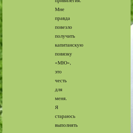
привилегия.
Мне
правда
повезло
получить
капитанскую
повязку
«МЮ»,
это
честь
для
меня.
Я
стараюсь
выполнять