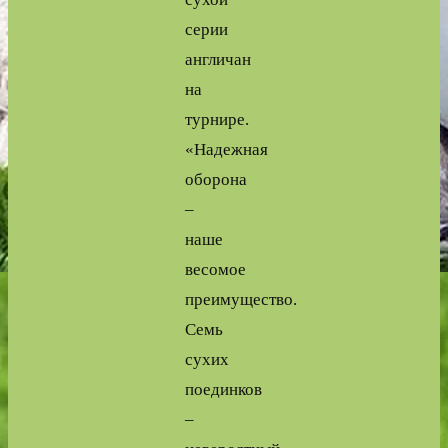
серии
англичан
на
турнире.
«Надежная
оборона
–
наше
весомое
преимущество.
Семь
сухих
поединков
–