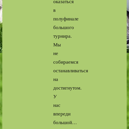
оказаться
в
полуфинале
большого
турнира.
Мы
не
собираемся
останавливаться
на
достигнутом.
У
нас
впереди
большой…