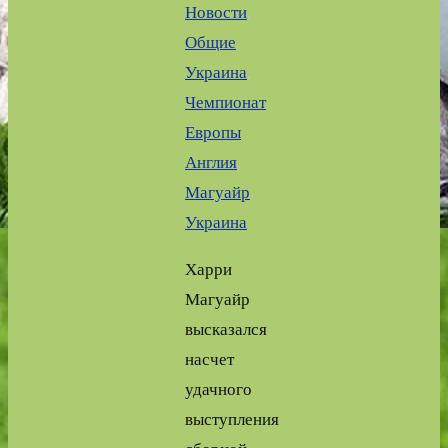
Новости
,
Общие
,
Украина
,
Чемпионат
Европы
Англия
,
Магуайр
,
Украина
Харри
Магуайр
высказался
насчет
удачного
выступления