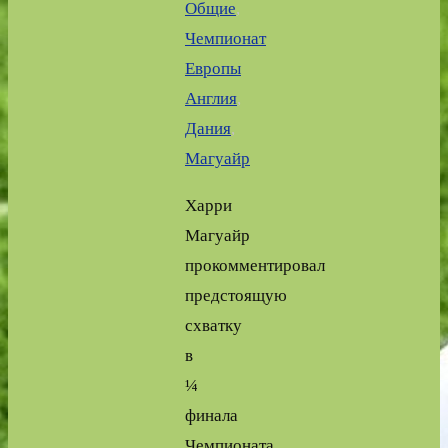
Общие
,
Чемпионат
Европы
Англия
,
Дания
,
Магуайр
Харри
Магуайр
прокомментировал
предстоящую
схватку
в
¼
финала
Чемпионата