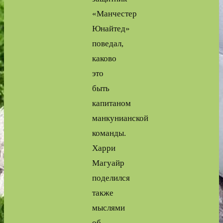
«Манчестер
Юнайтед»
поведал,
каково
это
быть
капитаном
манкунианской
команды.
Харри
Магуайр
поделился
также
мыслями
об