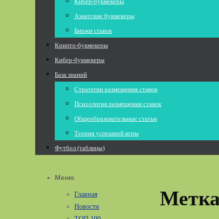
Кибер-букмекеры
Азиатские букмекеры
Биржи ставок
Крипто-букмекеры
Кибер-букмекеры
База знаний
Стратегии размещения ставок
Психология размещения ставок
Общеобразовательные статьи
Теория успешной игры
Футбол (таблицы)
Меню
Метк
Главная
Новости
ТОП 100