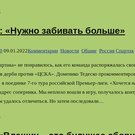
g
: «Нужно забивать больше»
0
09.01.2022
Комментарии
,
Новости
,
Общие
,
Россия
Спартак
ртака» не понравилось, как его команда распоряжалась св
в дерби против «ЦСКА». Доменико Тедеско прокомментиро
в поединке 7-го тура российской Премьер-лиги. «Хочется н
адрес соперника. Мы неплохо вошли в игру, получалось конт
м удалось отличиться. Но затем последовали…
g