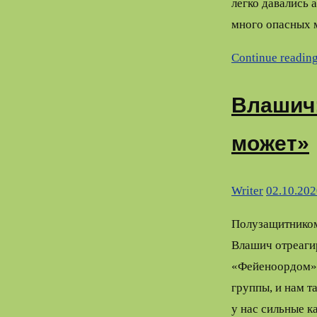
легко давались 
много опасных 
Continue readin
Влашич:
может»
Writer
02.10.202
Полузащитником
Влашич отреаги
«Фейеноордом» 
группы, и нам т
у нас сильные к