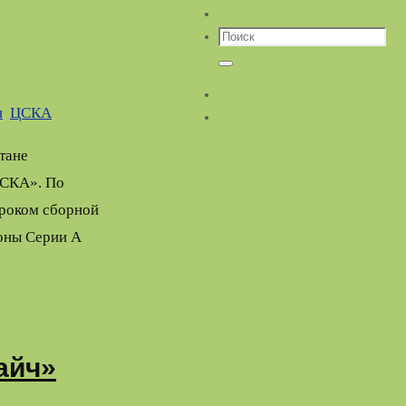
Что
искать:
Поиск
н
,
ЦСКА
тане
ЦСКА». По
гроком сборной
ионы Серии А
айч»