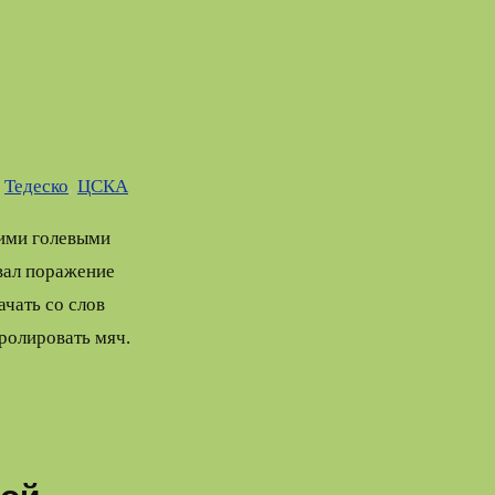
,
Тедеско
,
ЦСКА
оими голевыми
вал поражение
ачать со слов
ролировать мяч.