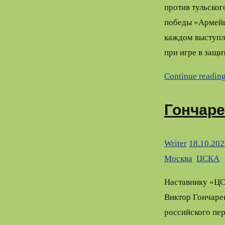
против тульско
победы «Армейце
каждом выступл
при игре в защ
Continue readin
Гончаре
Writer
18.10.202
Москва
,
ЦСКА
Наставнику «ЦС
Виктор Гончаре
российского пер