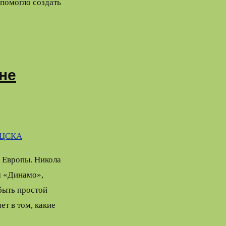
 помогло создать
не
ЦСКА
 Европы. Никола
м «Динамо»,
быть простой
ет в том, какие