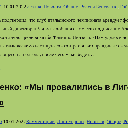
1
10.01.2022
Италия
,
Новости
,
Общие
,
Россия
Беневенто
,
Гай
 подтвердил, что клуб итальянского чемпионата арендует ф
вный директор «Ведьм» сообщил о том, что подписание Ад
вой лично тренера клуба Филиппо Индзаги. «Нам удалось до
легами касаемо всех пунктов контракта, это правдивые све
ющего на полгода, после чего у нас будет…
g
енко: «Мы провалились в Лиг
»
0
10.01.2022
Комментарии
,
Лига Европы
,
Новости
,
Общие
,
Р