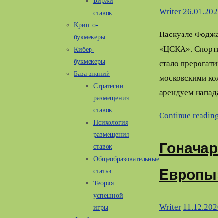
Биржи
Writer
26.01.202
ставок
Крипто-
Паскуале Фоджа
букмекеры
«ЦСКА». Спорти
Кибер-
букмекеры
стало прерогати
База знаний
московскими кол
Стратегии
арендуем напада
размещения
ставок
Continue readin
Психология
размещения
Гоначар
ставок
Общеобразовательные
Европы
статьи
Теория
успешной
Writer
11.12.202
игры