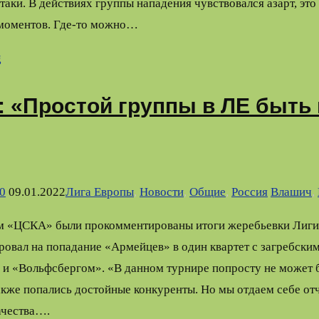
атаки. В действиях группы нападения чувствовался азарт, это
моментов. Где-то можно…
g
 «Простой группы в ЛЕ быть 
0
09.01.2022
Лига Европы
,
Новости
,
Общие
,
Россия
Влашич
,
 «ЦСКА» были прокомментированы итоги жеребьевки Лиги
ровал на попадание «Армейцев» в один квартет с загребски
и «Вольфсбергом». «В данном турнире попросту не может 
акже попались достойные конкуренты. Но мы отдаем себе отч
ачества….