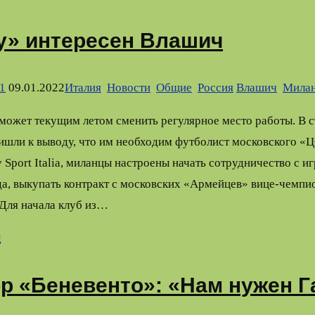
у» интересен Влашич
1
09.01.2022
Италия
,
Новости
,
Общие
,
Россия
Влашич
,
Мила
может текущим летом сменить регулярное место работы. В с
ишли к выводу, что им необходим футболист московского «
Sport Italia, миланцы настроены начать сотрудничество с и
да, выкупать контракт с московских «Армейцев» вице-чемп
 Для начала клуб из…
g
р «Беневенто»: «Нам нужен Г