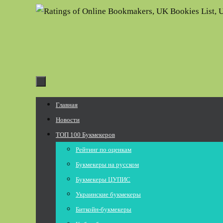
Перейти
к
содержимому
Перейти
Главная
к
Новости
содержимому
ТОП 100 Букмекеров
Рейтинг по оценкам
Букмекеры на русском
Букмекеры ЦУПИС
Украинские букмекеры
Биткойн-букмекеры