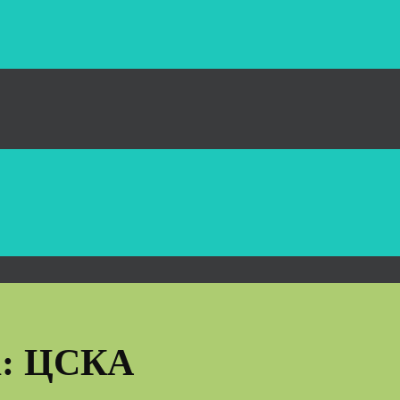
а:
ЦСКА