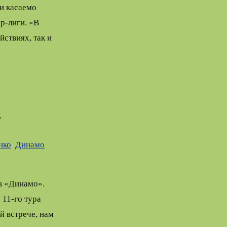
и касаемо
р-лиги. «В
ствиях, так и
»
нко
,
Динамо
в «Динамо».
11-го тура
й встрече, нам