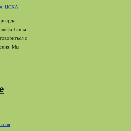
ч
,
ЦСКА
орварда
ольфо Гайча
говориться с
дения. Мы
е
оссия