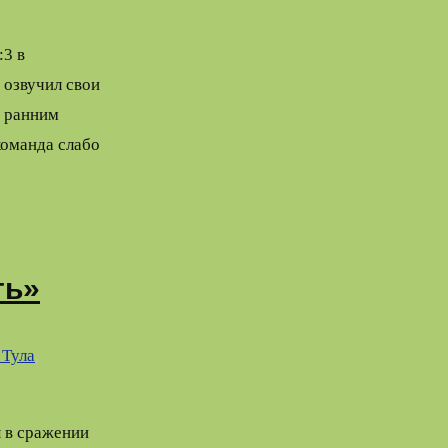
3 в
 озвучил свои
ь ранним
команда слабо
ть»
 Тула
,
 в сражении