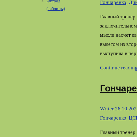
Футбол
Гончаренко
,
Дин
(таблицы)
Главный тренер
заключительном 
мысли насчет е
вылетом из втор
выступила в пер
Continue readin
Гончаре
Writer
26.10.202
Гончаренко
,
ЦС
Главный тренер