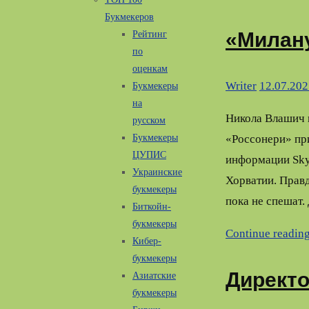
Букмекеров
«Милан
Рейтинг
по
оценкам
Writer
12.07.202
Букмекеры
на
Никола Влашич 
русском
«Россонери» пр
Букмекеры
ЦУПИС
информации Sky 
Украинские
Хорватии. Прав
букмекеры
пока не спешат.
Биткойн-
букмекеры
Continue readin
Кибер-
букмекеры
Директо
Азиатские
букмекеры