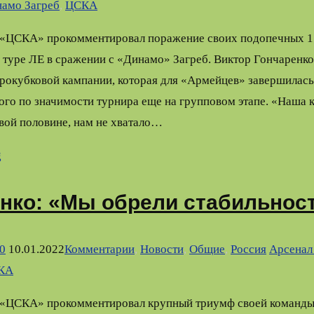
амо Загреб
,
ЦСКА
 «ЦСКА» прокомментировал поражение своих подопечных 1:
туре ЛЕ в сражении с «Динамо» Загреб. Виктор Гончаренко
врокубковой кампании, которая для «Армейцев» завершилас
ого по значимости турнира еще на групповом этапе. «Наша 
вой половине, нам не хватало…
g
нко: «Мы обрели стабильнос
0
10.01.2022
Комментарии
,
Новости
,
Общие
,
Россия
Арсенал
КА
 «ЦСКА» прокомментировал крупный триумф своей команды