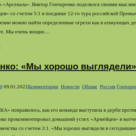
го «Арсенала». Виктор Гончаренко поделился своими мыслям
в» со счетом 5:1 в поединке 12-го тура российской Премье
ении можно найти определенные огрехи как в атакующих дей
ите. Мы очень мощно…
g
нко: «Мы хорошо выглядели
0
09.01.2022
Комментарии
,
Новости
,
Общие
,
Россия
Гончаре
КА» понравилось, как его команда выступила в дерби проти
нко прокомментировал домашний успех «Армейцев» в матче 
венства со счетом 3:1. «Мы хорошо выглядели в сегодняшне